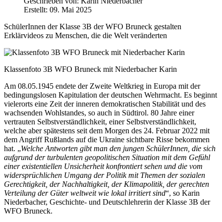
Geschrieben von:
Karin Niederbacher
Erstellt: 09. Mai 2025
SchülerInnen der Klasse 3B der WFO Bruneck gestalten
Erklärvideos zu Menschen, die die Welt veränderten
Klassenfoto 3B WFO Bruneck mit Niederbacher Karin
Am 08.05.1945 endete der Zweite Weltkrieg in Europa mit der
bedingungslosen Kapitulation der deutschen Wehrmacht. Es beginnt
vielerorts eine Zeit der inneren demokratischen Stabilität und des
wachsenden Wohlstandes, so auch in Südtirol. 80 Jahre einer
vertrauten Selbstverständlichkeit, einer Selbstverständlichkeit,
welche aber spätestens seit dem Morgen des 24. Februar 2022 mit
dem Angriff Rußlands auf die Ukraine sichtbare Risse bekommen
hat. „
Welche Antworten gibt man den jungen SchülerInnen, die sich
aufgrund der turbulenten geopolitischen Situation mit dem Gefühl
einer existentiellen Unsicherheit konfrontiert sehen und die vom
widersprüchlichen Umgang der Politik mit Themen der sozialen
Gerechtigkeit, der Nachhaltigkeit, der Klimapolitik, der gerechten
Verteilung der Güter weltweit wie lokal irritiert sind
“, so Karin
Niederbacher, Geschichte- und Deutschlehrerin der Klasse 3B der
WFO Bruneck.