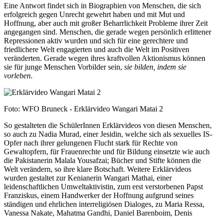
Eine Antwort findet sich in Biographien von Menschen, die sich
erfolgreich gegen Unrecht gewehrt haben und mit Mut und
Hoffnung, aber auch mit großer Beharrlichkeit Probleme ihrer Zeit
angegangen sind. Menschen, die gerade wegen persönlich erlittener
Repressionen aktiv wurden und sich für eine gerechtere und
friedlichere Welt engagierten und auch die Welt im Positiven
veränderten. Gerade wegen ihres kraftvollen Aktionismus können
sie für junge Menschen Vorbilder sein,
sie bilden, indem sie
vorleben
.
Foto: WFO Bruneck - Erklärvideo Wangari Matai 2
So gestalteten die SchülerInnen Erklärvideos von diesen Menschen,
so auch zu Nadia Murad, einer Jesidin, welche sich als sexuelles IS-
Opfer nach ihrer gelungenen Flucht stark für Rechte von
Gewaltopfern, für Frauenrechte und für Bildung einsetzte wie auch
die Pakistanerin Malala Yousafzai; Bücher und Stifte können die
Welt verändern, so ihre klare Botschaft. Weitere Erklärvideos
wurden gestaltet zur Kenianerin Wangari Mathai, einer
leidenschaftlichen Umweltaktivistin, zum erst verstorbenen Papst
Franziskus, einem Handwerker der Hoffnung aufgrund seines
ständigen und ehrlichen interreligiösen Dialoges, zu Maria Ressa,
Vanessa Nakate, Mahatma Gandhi, Daniel Barenboim, Denis