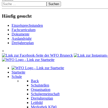
Suchen
Häufig gesucht
Einzelsprechstunden
Fachcurriculum
Dokumente
Auslandsjahr
Dreijahresplan
×
Startseite
Schule
Back
Schulstellen
Organisation
Schulgemeinschaft
Dreijahresplan
Leitbild
Mediothek KIWi