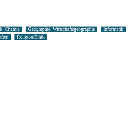
ik, Chemie
Geographie, Wirtschaftsgeographie
Informatik
aften
Religion/Ethik