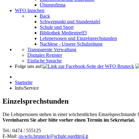
Übungsfirma
WFO Innichen
Back
Schwerpunkt und Stundentafel
Schule und Sport
Bibliothek Medientreff3
Lehrpersonen und Einzelsprechstunden
Nachlese - Unsere Schulzeitung
Transparente Verwaltung
Digitales Register
Einfache Sprache
Folge uns auf:
Startseite
Info/Service
Einzelsprechstunden
Die Lehrpersonen stehen in einer wöchentlichen Einzelsprechstunde 
Vereinbaren Sie aber bitte vorher einen Termin im Sekretariat.
Tel.: 0474 / 555125
E-Mail:
os-wfo.bruneck@schule.suedtirol.it