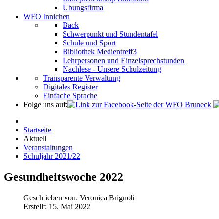
Übungsfirma
WFO Innichen
Back
Schwerpunkt und Stundentafel
Schule und Sport
Bibliothek Medientreff3
Lehrpersonen und Einzelsprechstunden
Nachlese - Unsere Schulzeitung
Transparente Verwaltung
Digitales Register
Einfache Sprache
Folge uns auf:
Startseite
Aktuell
Veranstaltungen
Schuljahr 2021/22
Gesundheitswoche 2022
Geschrieben von:
Veronica Brignoli
Erstellt: 15. Mai 2022