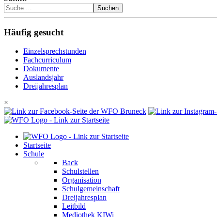
Suchen
Häufig gesucht
Einzelsprechstunden
Fachcurriculum
Dokumente
Auslandsjahr
Dreijahresplan
×
Startseite
Schule
Back
Schulstellen
Organisation
Schulgemeinschaft
Dreijahresplan
Leitbild
Mediothek KIWi