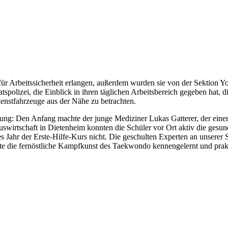
 für Arbeitssicherheit erlangen, außerdem wurden sie von der Sektion 
spolizei, die Einblick in ihren täglichen Arbeitsbereich gegeben hat, 
ienstfahrzeuge aus der Nähe zu betrachten.
hrung: Den Anfang machte der junge Mediziner Lukas Gatterer, der eine
swirtschaft in Dietenheim konnten die Schüler vor Ort aktiv die gesu
es Jahr der Erste-Hilfe-Kurs nicht. Die geschulten Experten an unserer
nte die fernöstliche Kampfkunst des Taekwondo kennengelernt und prakt