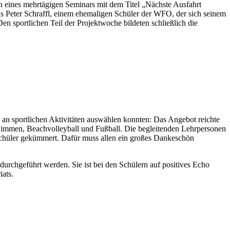
n eines mehrtägigen Seminars mit dem Titel „Nächste Ausfahrt
s Peter Schraffl, einem ehemaligen Schüler der WFO, der sich seinem
en sportlichen Teil der Projektwoche bildeten schließlich die
an sportlichen Aktivitäten auswählen konnten: Das Angebot reichte
wimmen, Beachvolleyball und Fußball. Die begleitenden Lehrpersonen
n Schüler gekümmert. Dafür muss allen ein großes Dankeschön
rchgeführt werden. Sie ist bei den Schülern auf positives Echo
iats.