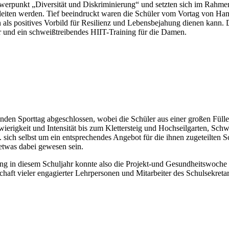
werpunkt „Diversität und Diskriminierung“ und setzten sich im Rahme
gleiten werden. Tief beeindruckt waren die Schüler vom Vortag von Han
 als positives Vorbild für Resilienz und Lebensbejahung dienen kann. D
r und ein schweißtreibendes HIIT-Training für die Damen.
en Sporttag abgeschlossen, wobei die Schüler aus einer großen Fülle 
rigkeit und Intensität bis zum Klettersteig und Hochseilgarten, Sch
w. sich selbst um ein entsprechendes Angebot für die ihnen zugeteilte
etwas dabei gewesen sein.
 in diesem Schuljahr konnte also die Projekt-und Gesundheitswoche du
haft vieler engagierter Lehrpersonen und Mitarbeiter des Schulsekretar