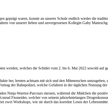
en geprägt waren, konnte an unserer Schule endlich wieder die tradit
ahren von unserer lieben und unvergessenen Kollegin Gaby Maneschg e
en werden, welches die Schüler vom 2. bis 6. Mai 2022 sowohl auf geist
rodukte her, lernten achtsam mit sich und den Mitmenschen umzugehen,
rtrag der Bahnpolizei, welche Gefahren in der täglichen Nutzung der
rnden Ninja-Warrior-Parcours messen, während die Mädchen die positiv
 Konrad Fissneider, welcher von seinem jahrzehntelangen Drogenkonsu
i zwei Workshops, wie sie durch das korrekte Lesen der Lebensmittele