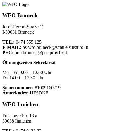
WFO Bruneck
Josef-Ferrari-Straße 12
I-39031 Bruneck
TEL.:
0474 555 125
E-MAIL:
os-wfo.bruneck@schule.suedtirol.it
PEC:
hob.bruneck@pec.prov.bz.it
Öffnungszeiten Sekretariat
Mo – Fr. 9.00 – 12.00 Uhr
Do 14:00 – 17:30 Uhr
Steuernummer:
81009160219
Ämterkodex:
UFSDNE
WFO Innichen
Freisinger Str. 13 a
39038 Innichen
TEL.:
0474 9133 32