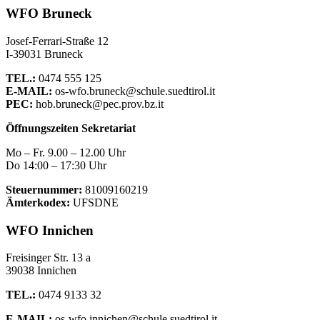
WFO Bruneck
Josef-Ferrari-Straße 12
I-39031 Bruneck
TEL.:
0474 555 125
E-MAIL:
os-wfo.bruneck@schule.suedtirol.it
PEC:
hob.bruneck@pec.prov.bz.it
Öffnungszeiten Sekretariat
Mo – Fr. 9.00 – 12.00 Uhr
Do 14:00 – 17:30 Uhr
Steuernummer:
81009160219
Ämterkodex:
UFSDNE
WFO Innichen
Freisinger Str. 13 a
39038 Innichen
TEL.:
0474 9133 32
E-MAIL:
os-wfo.innichen@schule.suedtirol.it