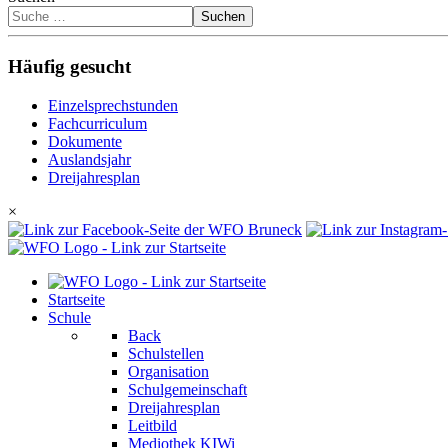
Suchen
Häufig gesucht
Einzelsprechstunden
Fachcurriculum
Dokumente
Auslandsjahr
Dreijahresplan
×
Startseite
Schule
Back
Schulstellen
Organisation
Schulgemeinschaft
Dreijahresplan
Leitbild
Mediothek KIWi