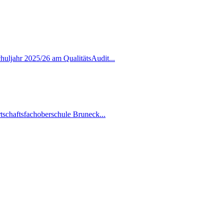
uljahr 2025/26 am QualitätsAudit...
schaftsfachoberschule Bruneck...