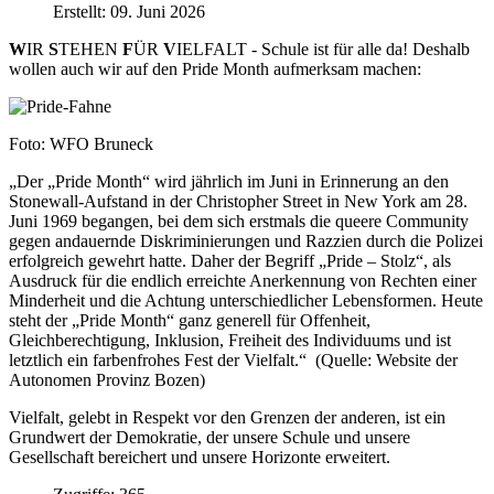
Erstellt: 09. Juni 2026
W
IR
S
TEHEN
F
ÜR
V
IELFALT - Schule ist für alle da! Deshalb
wollen auch wir auf den Pride Month aufmerksam machen:
Foto: WFO Bruneck
„Der „Pride Month“ wird jährlich im Juni in Erinnerung an den
Stonewall-Aufstand in der Christopher Street in New York am 28.
Juni 1969 begangen, bei dem sich erstmals die queere Community
gegen andauernde Diskriminierungen und Razzien durch die Polizei
erfolgreich gewehrt hatte. Daher der Begriff „Pride – Stolz“, als
Ausdruck für die endlich erreichte Anerkennung von Rechten einer
Minderheit und die Achtung unterschiedlicher Lebensformen. Heute
steht der „Pride Month“ ganz generell für Offenheit,
Gleichberechtigung, Inklusion, Freiheit des Individuums und ist
letztlich ein farbenfrohes Fest der Vielfalt.“ (Quelle: Website der
Autonomen Provinz Bozen)
Vielfalt, gelebt in Respekt vor den Grenzen der anderen, ist ein
Grundwert der Demokratie, der unsere Schule und unsere
Gesellschaft bereichert und unsere Horizonte erweitert.