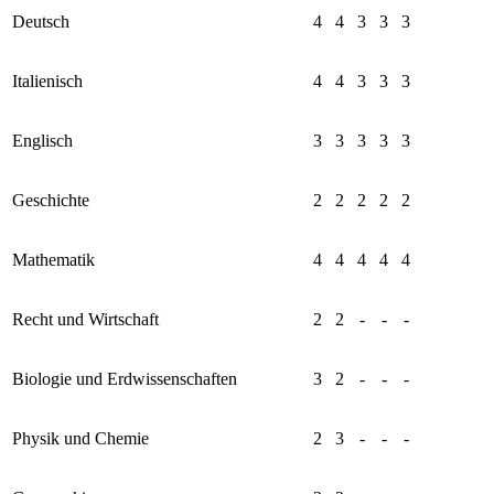
Deutsch
4
4
3
3
3
Italienisch
4
4
3
3
3
Englisch
3
3
3
3
3
Geschichte
2
2
2
2
2
Mathematik
4
4
4
4
4
Recht und Wirtschaft
2
2
-
-
-
Biologie und Erdwissenschaften
3
2
-
-
-
Physik und Chemie
2
3
-
-
-