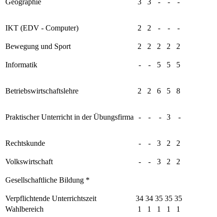
Geographie
3
3
-
-
-
IKT (EDV - Computer)
2
2
-
-
-
Bewegung und Sport
2
2
2
2
2
Informatik
-
-
5
5
5
Betriebswirtschaftslehre
2
2
6
5
8
Praktischer Unterricht in der Übungsfirma
-
-
-
3
-
Rechtskunde
-
-
3
2
2
Volkswirtschaft
-
-
3
2
2
Gesellschaftliche Bildung *
Verpflichtende Unterrichtszeit
34
34
35
35
35
Wahlbereich
1
1
1
1
1