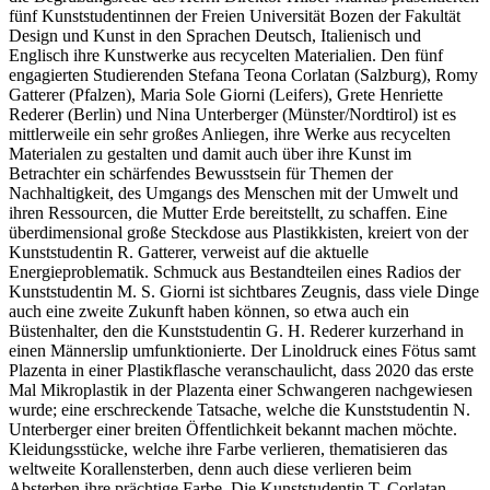
fünf Kunststudentinnen der Freien Universität Bozen der Fakultät
Design und Kunst in den Sprachen Deutsch, Italienisch und
Englisch ihre Kunstwerke aus recycelten Materialien. Den fünf
engagierten Studierenden Stefana Teona Corlatan (Salzburg), Romy
Gatterer (Pfalzen), Maria Sole Giorni (Leifers), Grete Henriette
Rederer (Berlin) und Nina Unterberger (Münster/Nordtirol) ist es
mittlerweile ein sehr großes Anliegen, ihre Werke aus recycelten
Materialen zu gestalten und damit auch über ihre Kunst im
Betrachter ein schärfendes Bewusstsein für Themen der
Nachhaltigkeit, des Umgangs des Menschen mit der Umwelt und
ihren Ressourcen, die Mutter Erde bereitstellt, zu schaffen. Eine
überdimensional große Steckdose aus Plastikkisten, kreiert von der
Kunststudentin R. Gatterer, verweist auf die aktuelle
Energieproblematik. Schmuck aus Bestandteilen eines Radios der
Kunststudentin M. S. Giorni ist sichtbares Zeugnis, dass viele Dinge
auch eine zweite Zukunft haben können, so etwa auch ein
Büstenhalter, den die Kunststudentin G. H. Rederer kurzerhand in
einen Männerslip umfunktionierte. Der Linoldruck eines Fötus samt
Plazenta in einer Plastikflasche veranschaulicht, dass 2020 das erste
Mal Mikroplastik in der Plazenta einer Schwangeren nachgewiesen
wurde; eine erschreckende Tatsache, welche die Kunststudentin N.
Unterberger einer breiten Öffentlichkeit bekannt machen möchte.
Kleidungsstücke, welche ihre Farbe verlieren, thematisieren das
weltweite Korallensterben, denn auch diese verlieren beim
Absterben ihre prächtige Farbe. Die Kunststudentin T. Corlatan