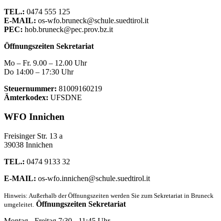
TEL.:
0474 555 125
E-MAIL:
os-wfo.bruneck@schule.suedtirol.it
PEC:
hob.bruneck@pec.prov.bz.it
Öffnungszeiten Sekretariat
Mo – Fr. 9.00 – 12.00 Uhr
Do 14:00 – 17:30 Uhr
Steuernummer:
81009160219
Ämterkodex:
UFSDNE
WFO Innichen
Freisinger Str. 13 a
39038 Innichen
TEL.:
0474 9133 32
E-MAIL:
os-wfo.innichen@schule.suedtirol.it
Hinweis: Außerhalb der Öffnungszeiten werden Sie zum Sekretariat in Bruneck
Öffnungszeiten Sekretariat
umgeleitet.
Montag - Freitag 7:30 - 11:45 Uhr