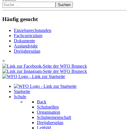
Suchen
Häufig gesucht
Einzelsprechstunden
Fachcurriculum
Dokumente
Auslandsjahr
Dreijahresplan
×
Startseite
Schule
Back
Schulstellen
Organisation
Schulgemeinschaft
Dreijahresplan
Leitbild